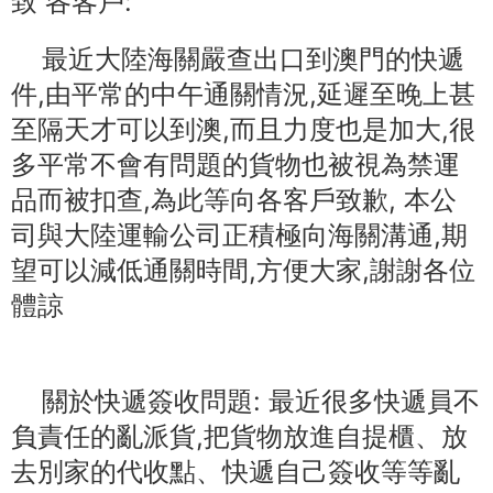
致 各客戶:
最近大陸海關嚴查出口到澳門的快遞
件,由平常的中午通關情況,延遲至晚上甚
至隔天才可以到澳,而且力度也是加大,很
多平常不會有問題的貨物也被視為禁運
品而被扣查,為此等向各客戶致歉, 本公
司與大陸運輸公司正積極向海關溝通,期
望可以減低通關時間,方便大家,謝謝各位
體諒
關於快遞簽收問題: 最近很多快遞員不
負責任的亂派貨,把貨物放進自提櫃、放
去別家的代收點、快遞自己簽收等等亂